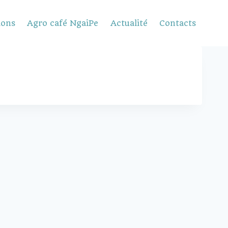
ions
Agro café NgaiPe
Actualité
Contacts